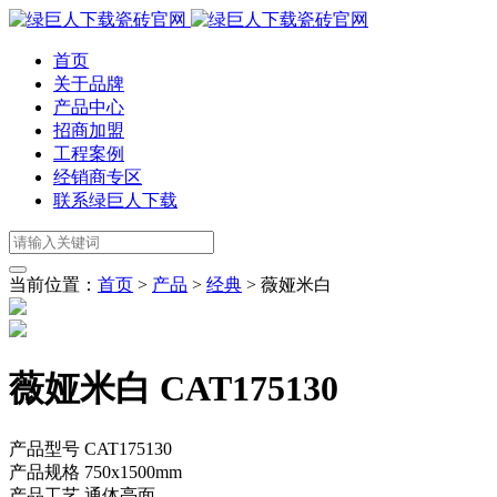
首页
关于品牌
产品中心
招商加盟
工程案例
经销商专区
联系绿巨人下载
当前位置：
首页
>
产品
>
经典
>
薇娅米白
薇娅米白 CAT175130
产品型号
CAT175130
产品规格
750x1500mm
产品工艺
通体亮面