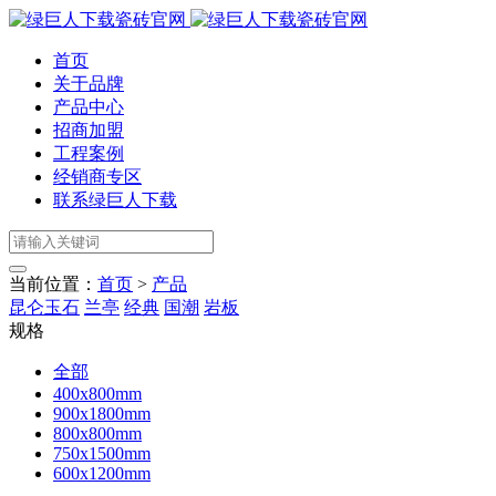
首页
关于品牌
产品中心
招商加盟
工程案例
经销商专区
联系绿巨人下载
当前位置：
首页
>
产品
昆仑玉石
兰亭
经典
国潮
岩板
规格
全部
400x800mm
900x1800mm
800x800mm
750x1500mm
600x1200mm