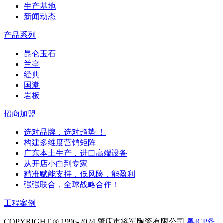
生产基地
新闻动态
产品系列
昆仑玉石
兰亭
经典
国潮
岩板
招商加盟
选对品牌，选对趋势 ！
构建多维度营销矩阵
广东本土生产，进口高端设备
从开店小白到专家
精准赋能支持，低风险，能盈利
强强联合，全球战略合作！
工程案例
COPYRIGHT ® 1996-2024 肇庆市将军陶瓷有限公司
粤ICP备